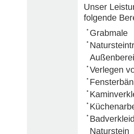
Unser Leistu
folgende Ber
Grabmale
Naturstein
Außenbere
Verlegen v
Fensterbän
Kaminverkl
Küchenarbei
Badverklei
Naturstein